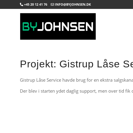
+45 20 12 41 76
INFO@BYJOHNSEN.DK
Projekt: Gistrup Låse S
Gistrup Låse Service havde brug for en ekstra salgskan
Der blev i starten ydet daglig support, men over tid fik